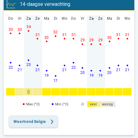
14-daagse verwachting
Do
Vr
Za
Zo
Ma
Di
Wo
Do
Vr
Za
Zo
Ma
Di
Wo
34
33
33
32
31
31
31
31
31
30
30
29
29
29
23
22
22
21
21
21
21
21
20
20
19
19
19
17
Max (°C)
Min (°C)
veel
weinig
Weertrend Belgie