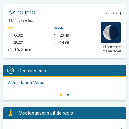
Astro info
vandaag
11:11 lokale tijd
zon
maan
06:02
23:49
20:23
14:38
afnemende
14u 21min
maansikkel
Geschiedenis
Weerstation Varna
Meetgegevens uit de regio
-