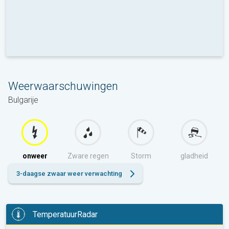
Weerwaarschuwingen
Bulgarije
onweer
Zware regen
Storm
gladheid
3-daagse zwaar weer verwachting
TemperatuurRadar