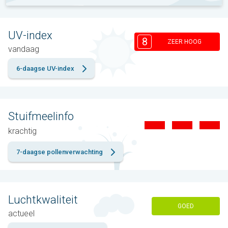
UV-index
8
ZEER HOOG
vandaag
6-daagse UV-index
Stuifmeelinfo
krachtig
7-daagse pollenverwachting
Luchtkwaliteit
GOED
actueel