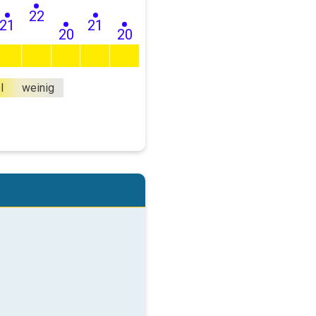
22
21
21
20
20
l
weinig