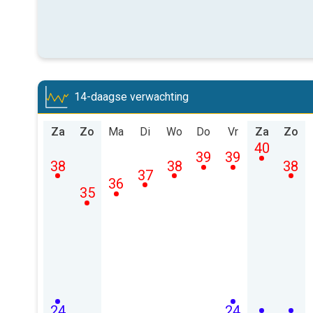
14-daagse verwachting
Za
Zo
Ma
Di
Wo
Do
Vr
Za
Zo
40
39
39
38
38
38
37
36
35
24
24