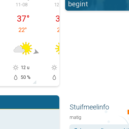
begint
11-08
12-08
13-08
 10-08
dinsdag 11-08
woensdag 12-08
donderdag 13-
37
°
38
°
39
°
22
°
21
°
22
°
12 u
13 u
13 u
50 %
10 %
10 %
Stuifmeelinfo
matig