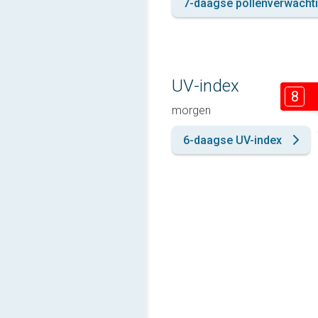
7-daagse pollenverwacht
UV-index
8
morgen
6-daagse UV-index