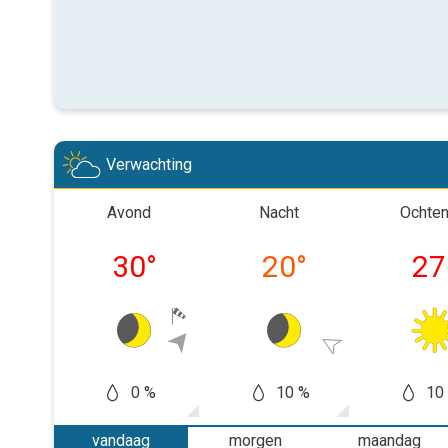
Verwachting
Avond
Nacht
Ochte
30
°
20
°
27
0 %
10 %
10
vandaag
morgen
maandag