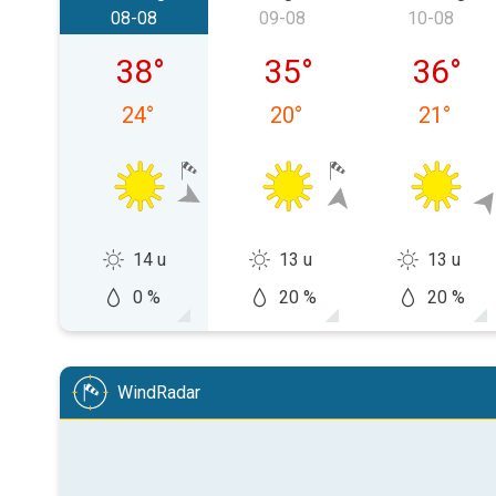
08-08
09-08
10-08
zaterdag 08-08
zondag 09-08
maandag
38
°
35
°
36
°
24
°
20
°
21
°
14 u
13 u
13 u
0 %
20 %
20 %
WindRadar