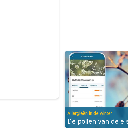
De pollen van de els zijn actief. 
Allergieën in de winter
De pollen van de els