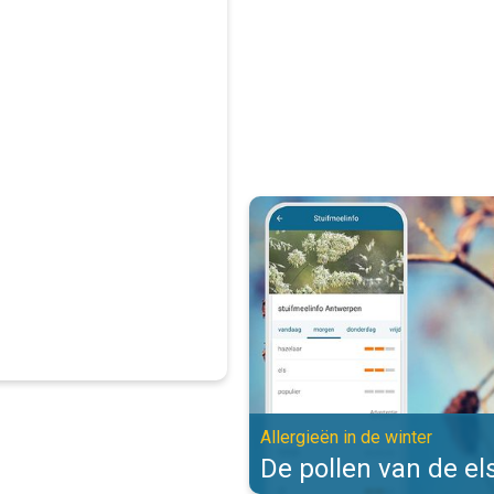
De pollen van de els zijn actief. 
Allergieën in de winter
De pollen van de els