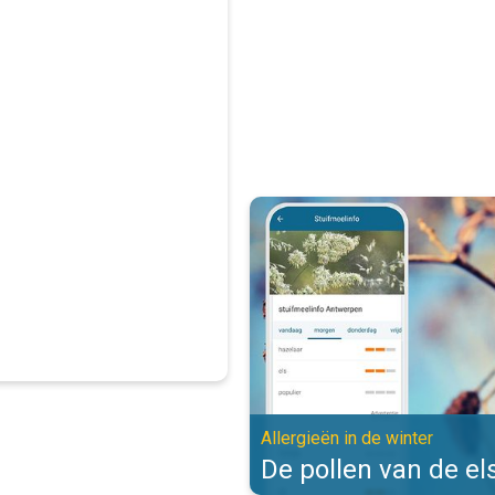
De pollen van de els zijn actief. 
Allergieën in de winter
De pollen van de els