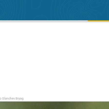
io Slanchev Bryag