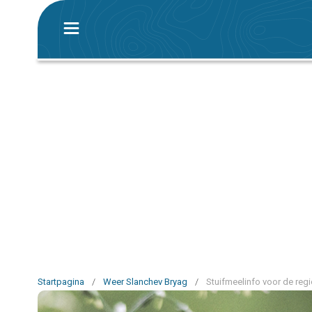
Startpagina
/
Weer Slanchev Bryag
/
Stuifmeelinfo voor de reg