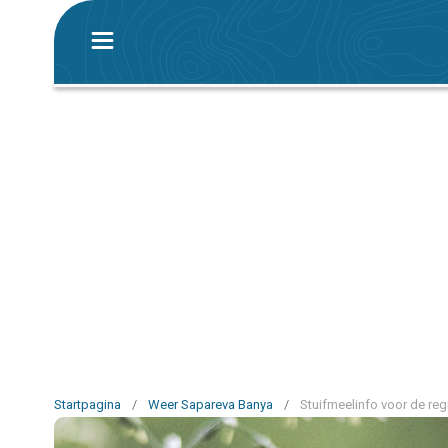
Startpagina
/
Weer Sapareva Banya
/
Stuifmeelinfo voor de re