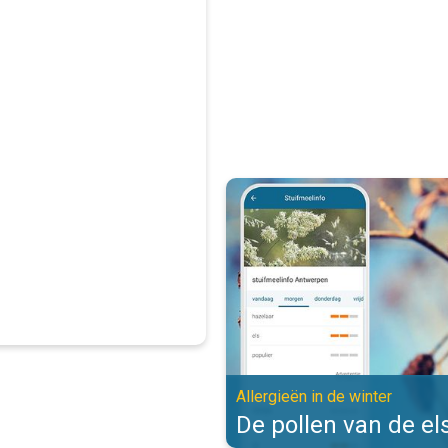
De pollen van de els zijn actief. 
Allergieën in de winter
De pollen van de els