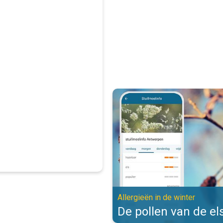
De pollen van de els zijn actief. 
Allergieën in de winter
De pollen van de els