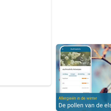
De pollen van de els zijn actief. 
Allergieën in de winter
De pollen van de els