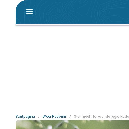
Startpagina
/
Weer Radomir
/
Stuifmeelinfo voor de regio Rad