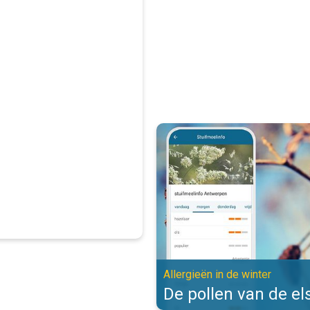
De pollen van de els zijn actief. 
Allergieën in de winter
De pollen van de els