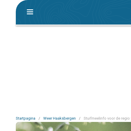
Startpagina
/
Weer Haaksbergen
/
Stuifmeelinfo voor de regi