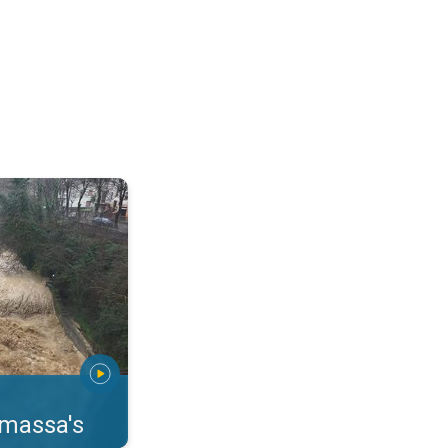
erstromingen Toscane. . .
rmassa's