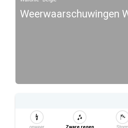
Weerwaarschuwingen 
onweer
Zware regen
Stor