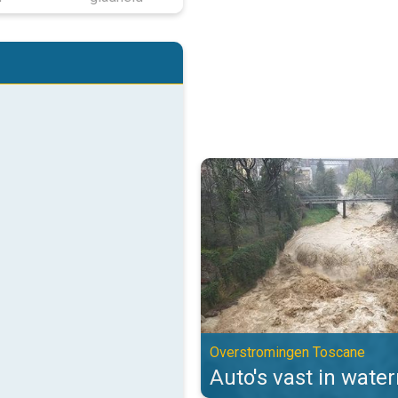
Auto's vast in watermassa's. Ov
Overstromingen Toscane
Auto's vast in wate