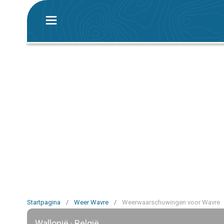
Startpagina
/
Weer Wavre
/
Weerwaarschuwingen voor Wavre
Wallonië · België