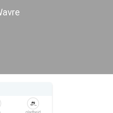
Wavre
m
gladheid