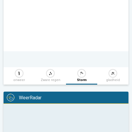
onweer
Zware regen
Storm
gladheid
WeerRadar