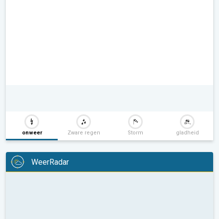
onweer
Zware regen
Storm
gladheid
WeerRadar