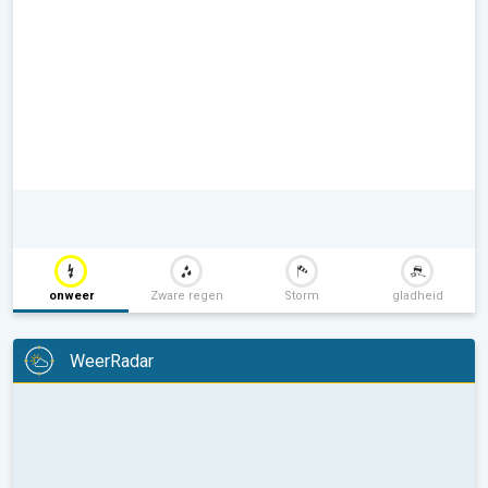
onweer
Zware regen
Storm
gladheid
WeerRadar