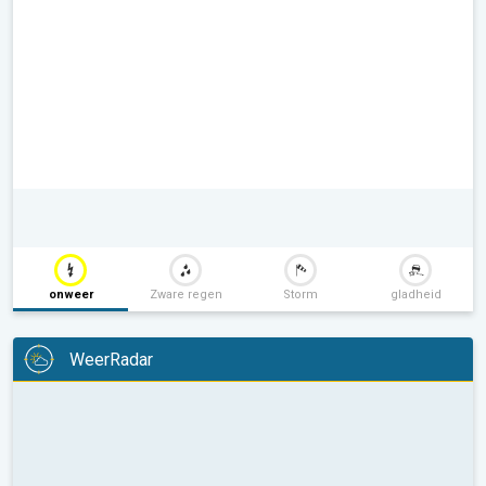
onweer
Zware regen
Storm
gladheid
WeerRadar