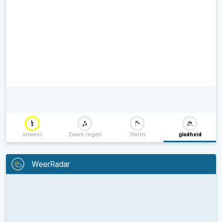
onweer
Zware regen
Storm
gladheid
WeerRadar