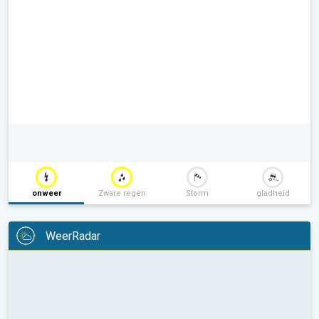
onweer
Zware regen
Storm
gladheid
WeerRadar