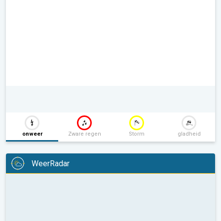
onweer
Zware regen
Storm
gladheid
WeerRadar