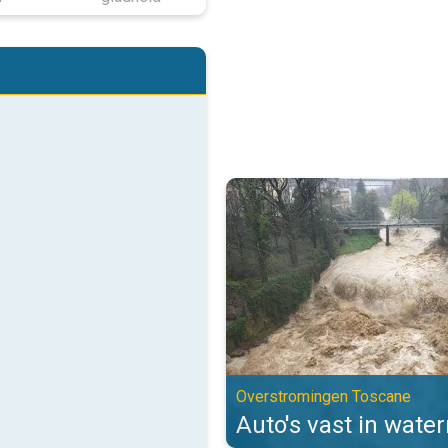
Auto's vast in watermassa's. Ov
Overstromingen Toscane
Auto's vast in wate