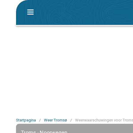
Startpagina
/
Weer Tromsø
/
Weerwaarschuwingen voor Trom
Troms · Noorwegen