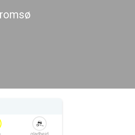
Tromsø
m
gladheid