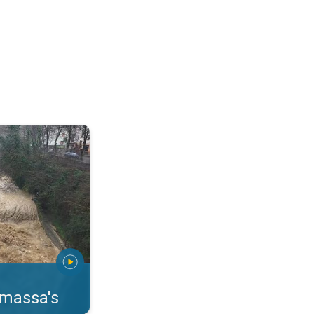
erstromingen Toscane. . .
rmassa's