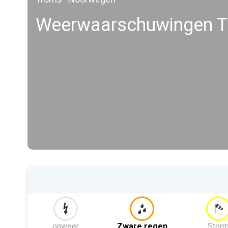
Weerwaarschuwingen 
onweer
Zware regen
Stor