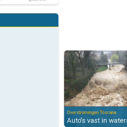
Auto's vast in watermassa's. Ov
Overstromingen Toscane
Auto's vast in wate