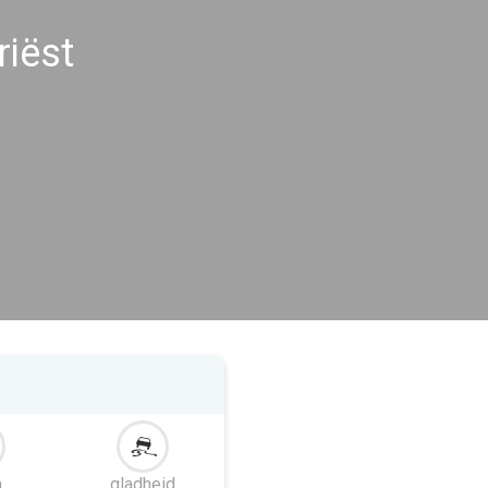
iëst
m
gladheid