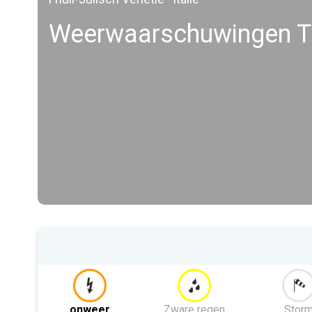
Weerwaarschuwingen Tr
onweer
Zware regen
Stor