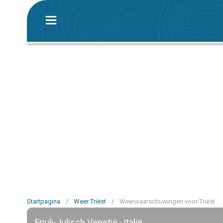
Startpagina
/
Weer Triëst
/
Weerwaarschuwingen voor Triëst
Friuli-Julisch Venetië · Italië