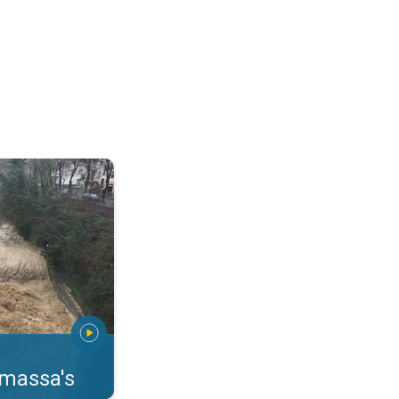
erstromingen Toscane. . .
rmassa's