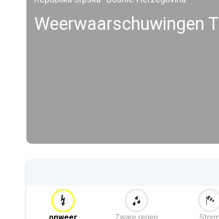
Weerwaarschuwingen Tr
onweer
Zware regen
Stor