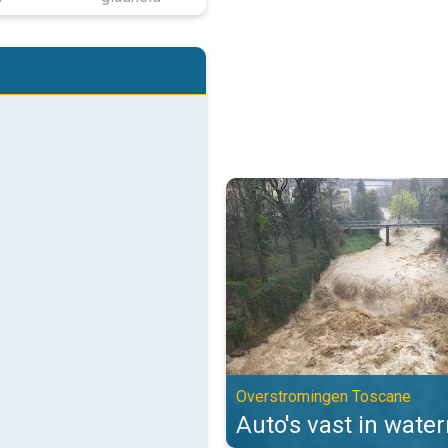
Auto's vast in watermassa's. Ov
Overstromingen Toscane
Auto's vast in wate