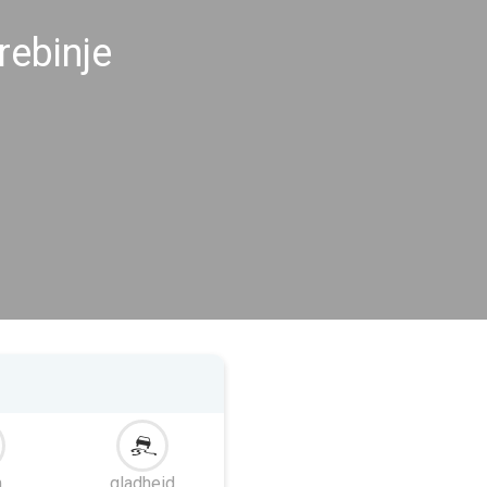
ebinje
m
gladheid