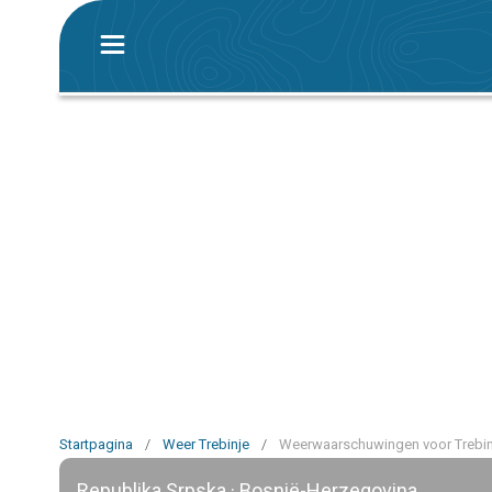
Startpagina
/
Weer Trebinje
/
Weerwaarschuwingen voor Trebin
Republika Srpska · Bosnië-Herzegovina