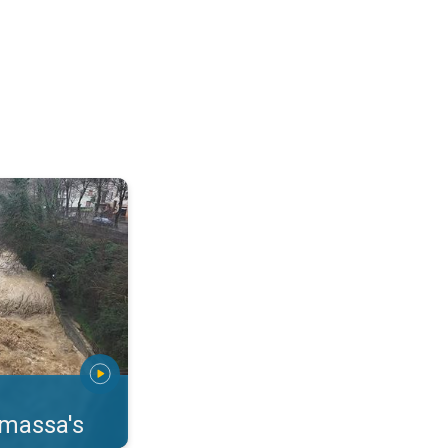
erstromingen Toscane. . .
rmassa's