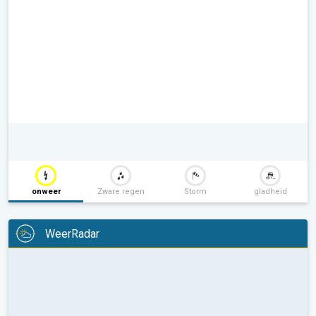
onweer
Zware regen
Storm
gladheid
WeerRadar