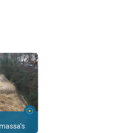
erstromingen Toscane. . .
rmassa's