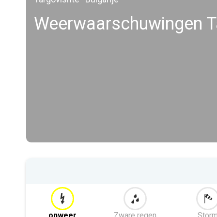
Weerwaarschuwingen Ta
onweer
Zware regen
Stor