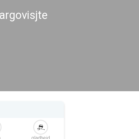
rgovisjte
m
gladheid