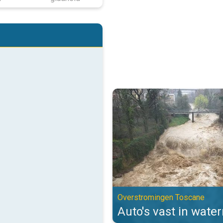
Auto's vast in watermassa's. Ov
Overstromingen Toscane
Auto's vast in wate