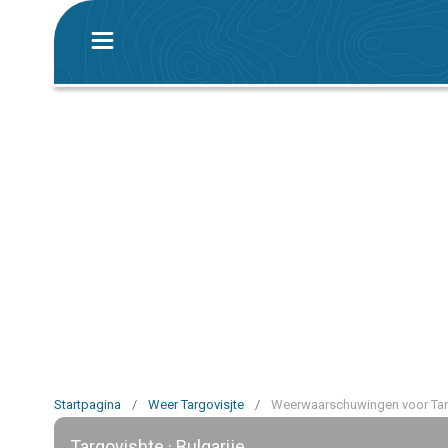
Startpagina
/
Weer Targovisjte
/
Weerwaarschuwingen voor Tar
Targovishte · Bulgarije