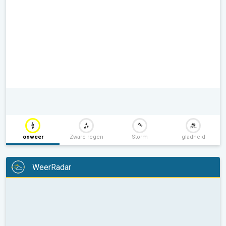
onweer
Zware regen
Storm
gladheid
WeerRadar