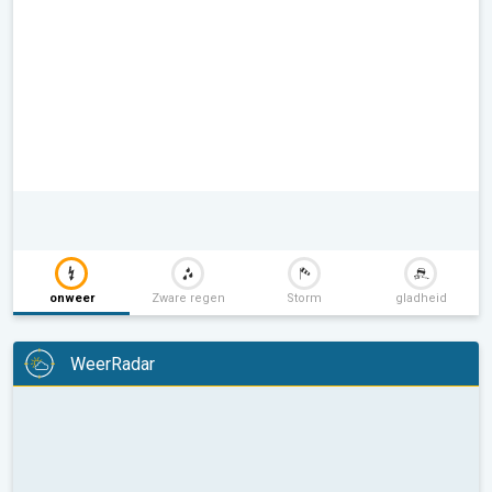
onweer
Zware regen
Storm
gladheid
WeerRadar