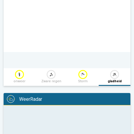
onweer
Zware regen
Storm
gladheid
WeerRadar