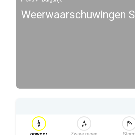
Weerwaarschuwingen S
onweer
Zware regen
Stor