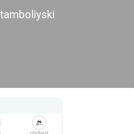
tamboliyski
m
gladheid