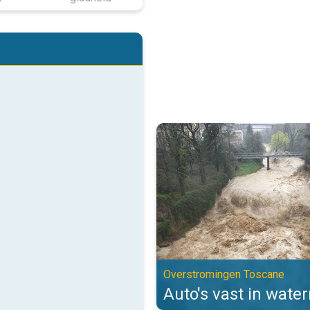
Auto's vast in watermassa's. Ov
Overstromingen Toscane
Auto's vast in wate