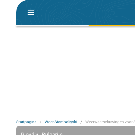
Startpagina
/
Weer Stamboliyski
/
Weerwaarschuwingen voor S
Plovdiv · Bulgarije