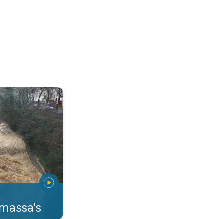
erstromingen Toscane. . .
rmassa's