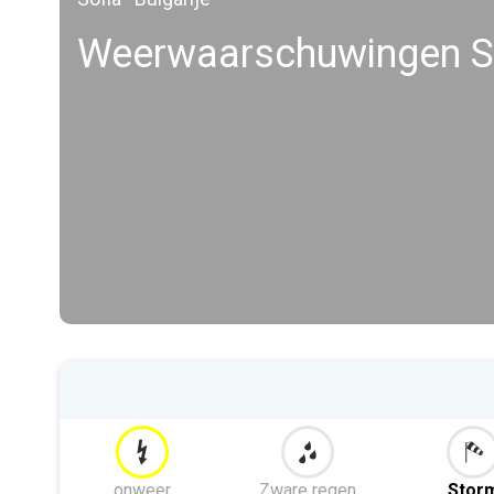
Weerwaarschuwingen S
onweer
Zware regen
Stor