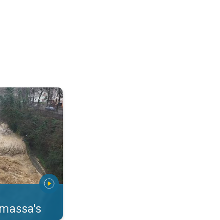
erstromingen Toscane. . .
rmassa's