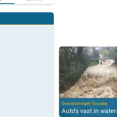
Auto's vast in watermassa's. Ov
Overstromingen Toscane
Auto's vast in wate