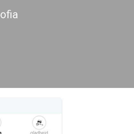
ofia
m
gladheid