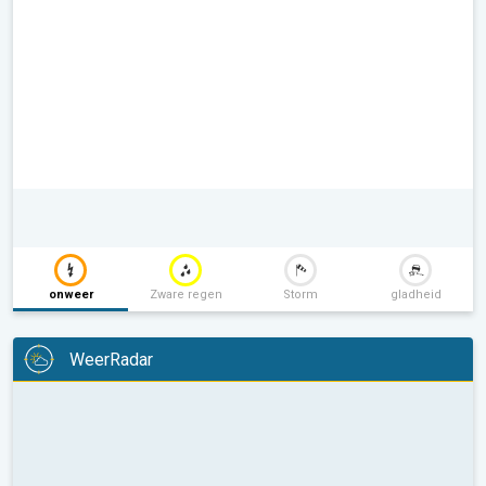
onweer
Zware regen
Storm
gladheid
WeerRadar