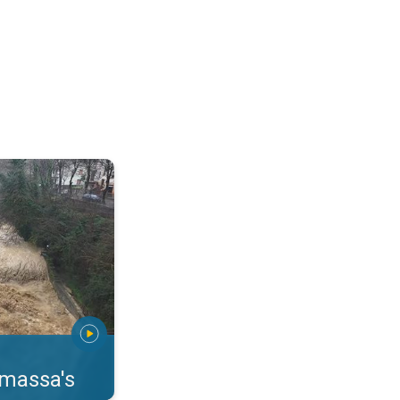
erstromingen Toscane. . .
rmassa's