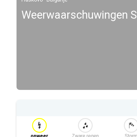
Weerwaarschuwingen 
onweer
Zware regen
Stor