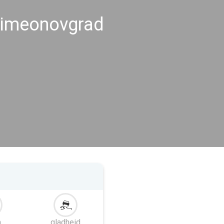
Simeonovgrad
m
gladheid