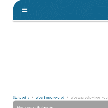
Startpagina
/
Weer Simeonovgrad
/
Weerwaarschuwingen voo
Haskovo · Bulgarije