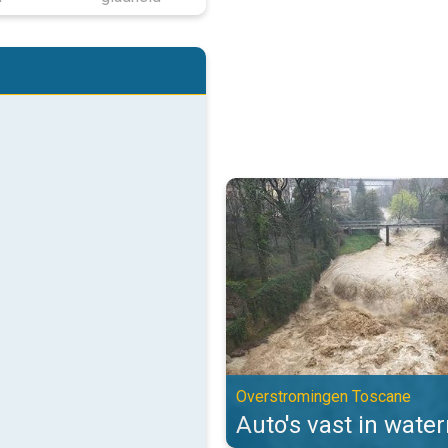
Auto's vast in watermassa's. Ov
Overstromingen Toscane
Auto's vast in wate