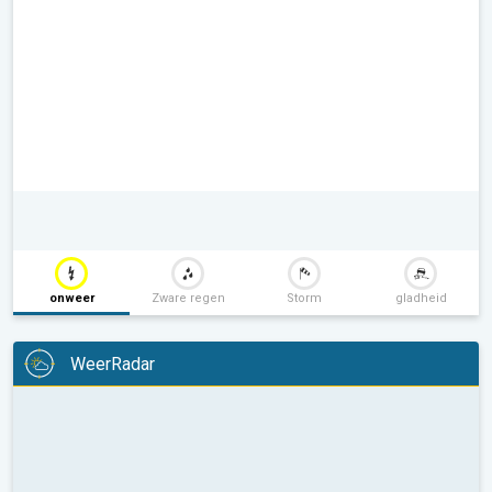
onweer
Zware regen
Storm
gladheid
WeerRadar