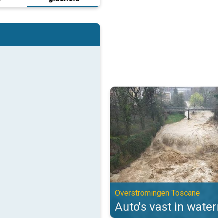
Auto's vast in watermassa's. Ov
Overstromingen Toscane
Auto's vast in wate