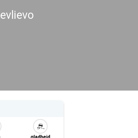
evlievo
m
gladheid