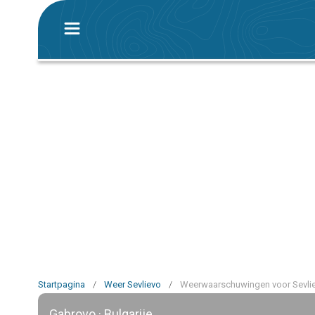
Startpagina
/
Weer Sevlievo
/
Weerwaarschuwingen voor Sevli
Gabrovo · Bulgarije