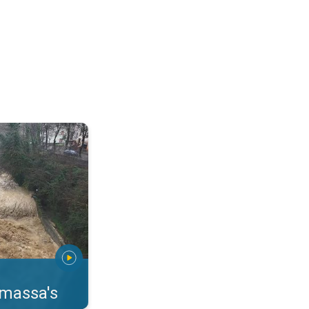
erstromingen Toscane. . .
rmassa's