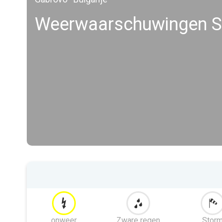
Weerwaarschuwingen S
onweer
Zware regen
Stor