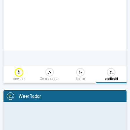
onweer
Zware regen
Storm
gladheid
WeerRadar