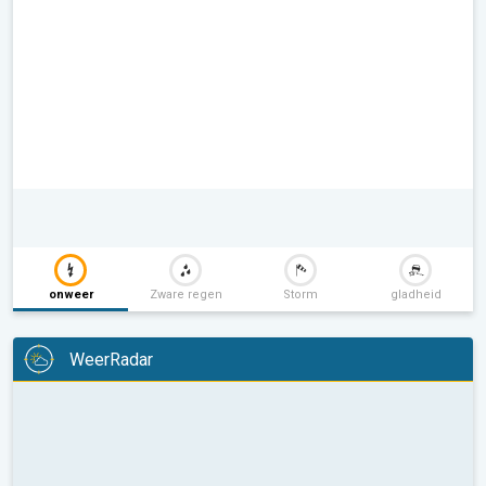
onweer
Zware regen
Storm
gladheid
WeerRadar