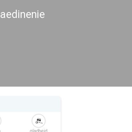
aedinenie
m
gladheid