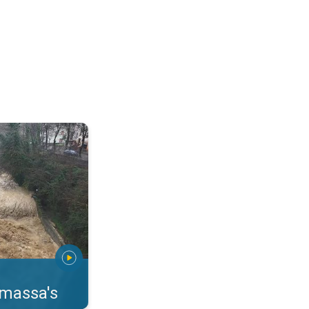
erstromingen Toscane. . .
rmassa's