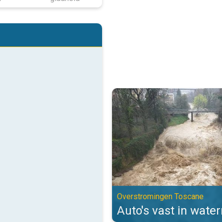
Auto's vast in watermassa's. Ov
Overstromingen Toscane
Auto's vast in wate