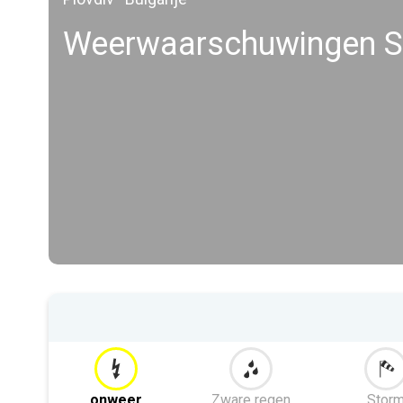
Weerwaarschuwingen S
onweer
Zware regen
Stor