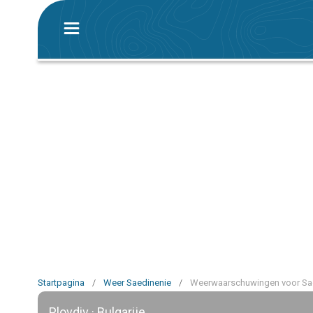
Startpagina
/
Weer Saedinenie
/
Weerwaarschuwingen voor Sa
Plovdiv · Bulgarije