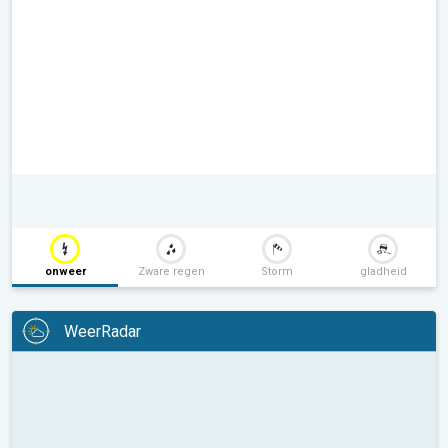
onweer
Zware regen
Storm
gladheid
WeerRadar