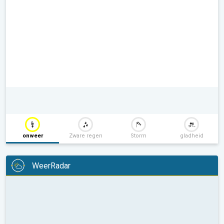
onweer
Zware regen
Storm
gladheid
WeerRadar