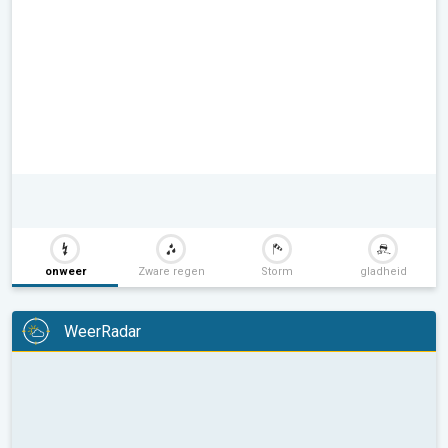
onweer
Zware regen
Storm
gladheid
WeerRadar