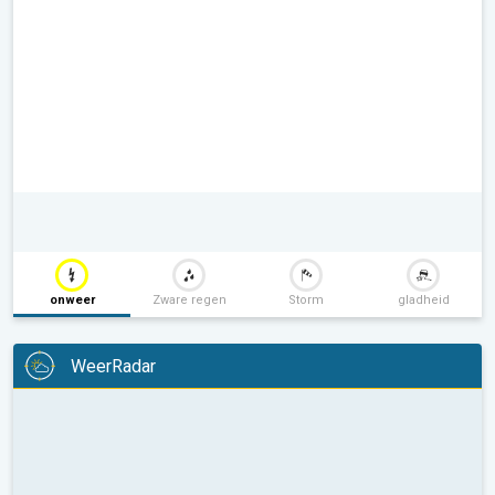
onweer
Zware regen
Storm
gladheid
WeerRadar