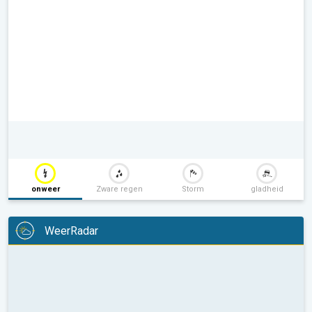
onweer
Zware regen
Storm
gladheid
WeerRadar