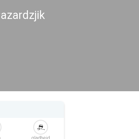
azardzjik
m
gladheid