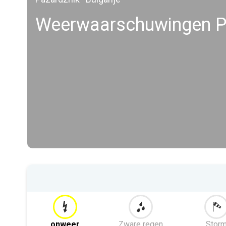
Weerwaarschuwingen P
onweer
Zware regen
Stor