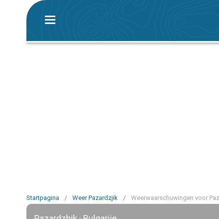
Startpagina
/
Weer Pazardzjik
/
Weerwaarschuwingen voor Paz
Pazardzhik · Bulgarije