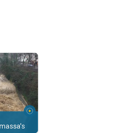
erstromingen Toscane. . .
rmassa's