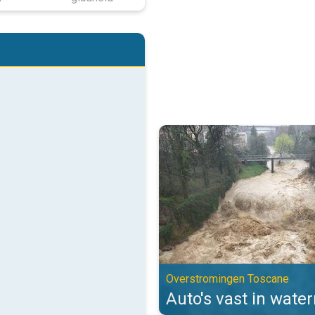
Auto's vast in watermassa's. Ov
Overstromingen Toscane
Auto's vast in wate