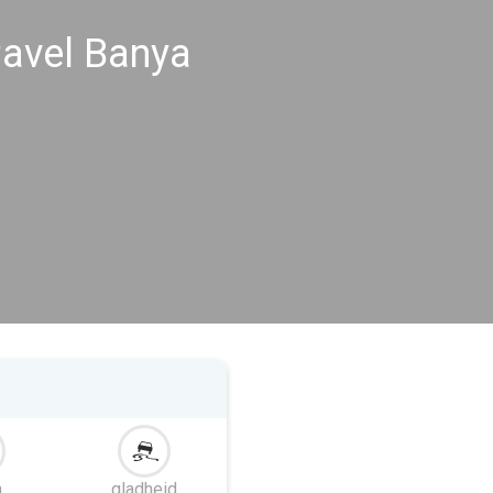
avel Banya
m
gladheid