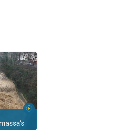
erstromingen Toscane. . .
rmassa's