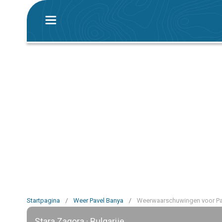
Startpagina
/
Weer Pavel Banya
/
Weerwaarschuwingen voor Pa
Stara Zagora · Bulgarije