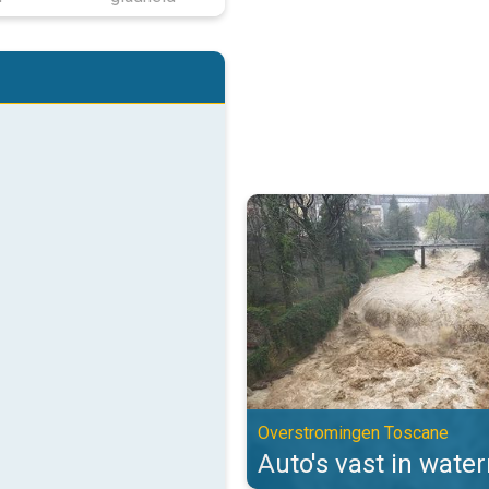
Auto's vast in watermassa's. Ov
Overstromingen Toscane
Auto's vast in wate