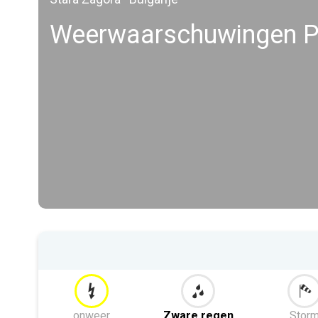
Weerwaarschuwingen P
onweer
Zware regen
Stor