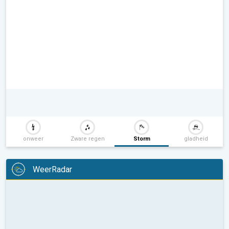
onweer
Zware regen
Storm
gladheid
WeerRadar