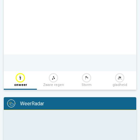
onweer
Zware regen
Storm
gladheid
WeerRadar