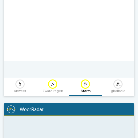
onweer
Zware regen
Storm
gladheid
WeerRadar