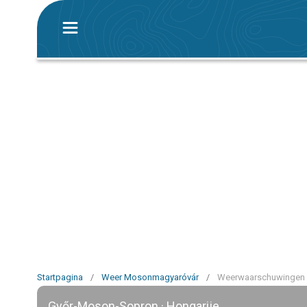
Startpagina
/
Weer Mosonmagyaróvár
/
Weerwaarschuwingen
Győr-Moson-Sopron · Hongarije