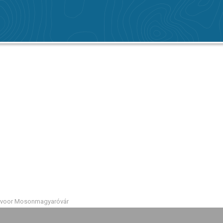
 voor Mosonmagyaróvár