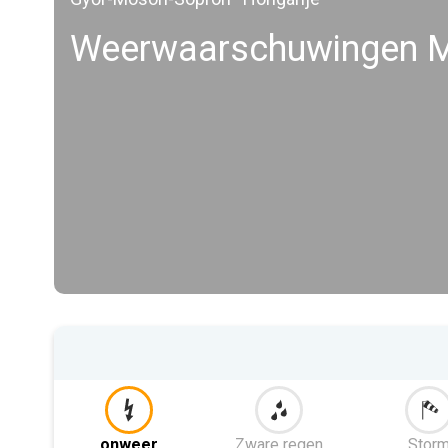
Weerwaarschuwingen 
onweer
Zware regen
Stor