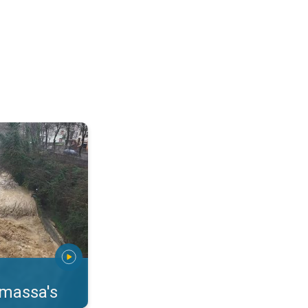
erstromingen Toscane. . .
rmassa's