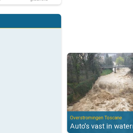
Auto's vast in watermassa's. Ov
Overstromingen Toscane
Auto's vast in wate