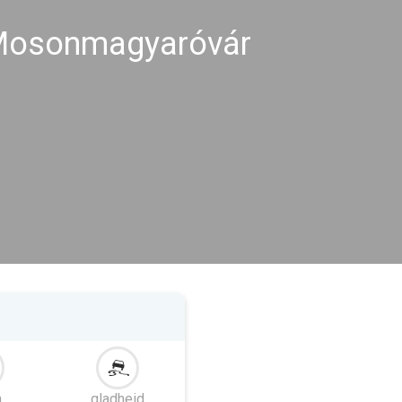
Mosonmagyaróvár
m
gladheid