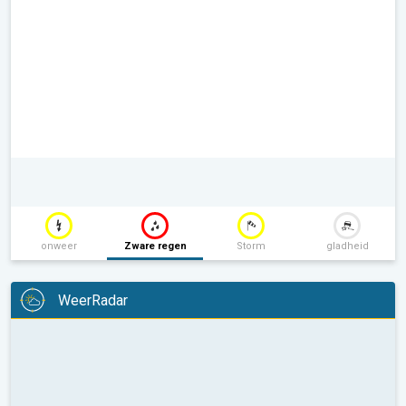
onweer
Zware regen
Storm
gladheid
WeerRadar