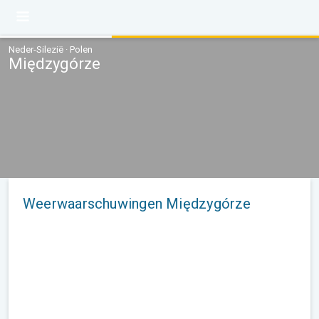
Neder-Silezië · Polen
Międzygórze
Weerwaarschuwingen Międzygórze