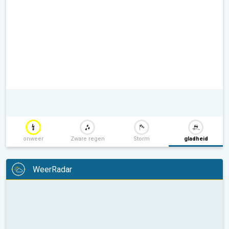
onweer
Zware regen
Storm
gladheid
WeerRadar