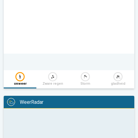
onweer
Zware regen
Storm
gladheid
WeerRadar