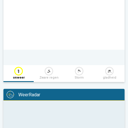
onweer
Zware regen
Storm
gladheid
WeerRadar